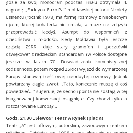
gdzie za swój monodram podczas Finału otrzymała 4.
nagrodę. „Fuck you Eu.ro.Pa!” mołdawskiej autorki Nicolety
Esinencu (rocznik 1978) ma formę rozmowy z nieobecnym
ojcem, której bohaterka nie umiała, a może nie zdążyła
przeprowadzić kiedyś. Asumpt do wspomnień z
dzieciństwa i młodości, kiedy Mołdawia była jeszcze
częścią ZSRR, daje stary gramofon i „pocztówki
dźwiękowe” z radzieckimi standardami (w Polsce dostępne
jeszcze w latach 70. Doświadczenia komunistycznej
codzienności, potem rozpad ZSRR i wyjazd do wymarzonej
Europy stanowią treść owej nieodbytej rozmowy. Jednak
powtarzany ciągle zwrot: „Tato, koniecznie muszę ci coś
powiedzieć… ” sugeruje, że sedno i pointa nie zostają w tej
imaginowanej konwersacji osiągnięte. Czy chodzi tylko o
rozczarowanie Europą?…
Godz. 21.30 „Siewca” Teatr A Rynek (plac a)
Teatr „A” jest offowym, autorskim, zawodowym teatrem
religijnym. Działając od 1996 r. ma aktualnie w swoim