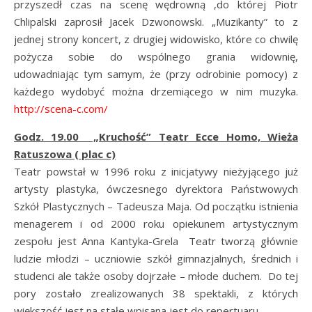
przyszedł czas na scenę wędrowną ,do której Piotr
Chlipalski zaprosił Jacek Dzwonowski. „Muzikanty” to z
jednej strony koncert, z drugiej widowisko, które co chwilę
pożycza sobie do wspólnego grania widownię,
udowadniając tym samym, że (przy odrobinie pomocy) z
każdego wydobyć można drzemiącego w nim muzyka.
http://scena-c.com/
Godz. 19.00 „Kruchość” Teatr Ecce Homo, Wieża
Ratuszowa ( plac c)
Teatr powstał w 1996 roku z inicjatywy nieżyjącego już
artysty plastyka, ówczesnego dyrektora Państwowych
Szkół Plastycznych – Tadeusza Maja. Od początku istnienia
menagerem i od 2000 roku opiekunem artystycznym
zespołu jest Anna Kantyka-Grela Teatr tworzą głównie
ludzie młodzi – uczniowie szkół gimnazjalnych, średnich i
studenci ale także osoby dojrzałe – młode duchem. Do tej
pory zostało zrealizowanych 38 spektakli, z których
większość jest na stałe wpisana jest do repertuaru.