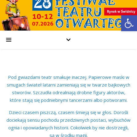
Open
Pod gwiazdami teatr smakuje inaczej. Papierowe maski w
smugach świateł latarni zamieniają się w twarze bajkowych
stworów. Szczudła odrealniają drobne figury aktorów,
które stają się podniebnymi tancerzami albo potworami.
Dzieci czasem piszczą, czasem śmieją się w głos. Dorośli
dociekają sensu pochodu przedziwnych postaci, wybuchów
ognia i opowiadanych historii. Cokolwiek by nie dostrzegli,
są w środku magii.