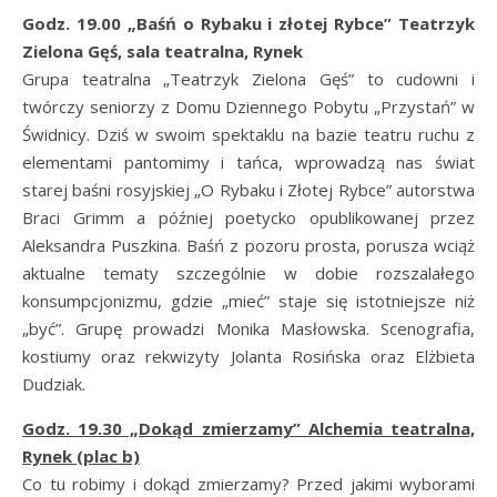
Godz. 19.00 „Baśń o Rybaku i złotej Rybce” Teatrzyk
Zielona Gęś, sala teatralna, Rynek
Grupa teatralna „Teatrzyk Zielona Gęś” to cudowni i
twórczy seniorzy z Domu Dziennego Pobytu „Przystań” w
Świdnicy. Dziś w swoim spektaklu na bazie teatru ruchu z
elementami pantomimy i tańca, wprowadzą nas świat
starej baśni rosyjskiej „O Rybaku i Złotej Rybce” autorstwa
Braci Grimm a później poetycko opublikowanej przez
Aleksandra Puszkina. Baśń z pozoru prosta, porusza wciąż
aktualne tematy szczególnie w dobie rozszalałego
konsumpcjonizmu, gdzie „mieć” staje się istotniejsze niż
„być”. Grupę prowadzi Monika Masłowska. Scenografia,
kostiumy oraz rekwizyty Jolanta Rosińska oraz Elżbieta
Dudziak.
Godz. 19.30 „Dokąd zmierzamy” Alchemia teatralna,
Rynek (plac b)
Co tu robimy i dokąd zmierzamy? Przed jakimi wyborami