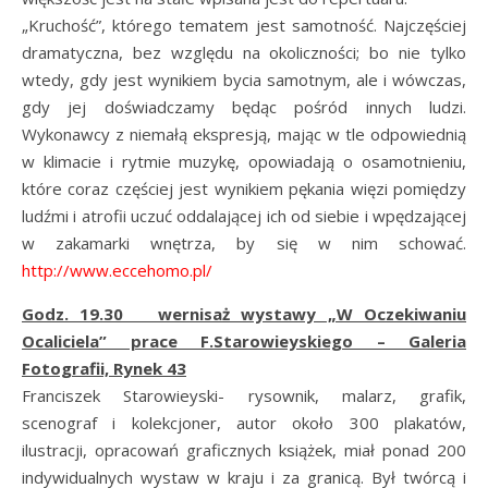
„Kruchość”, którego tematem jest samotność. Najczęściej
dramatyczna, bez względu na okoliczności; bo nie tylko
wtedy, gdy jest wynikiem bycia samotnym, ale i wówczas,
gdy jej doświadczamy będąc pośród innych ludzi.
Wykonawcy z niemałą ekspresją, mając w tle odpowiednią
w klimacie i rytmie muzykę, opowiadają o osamotnieniu,
które coraz częściej jest wynikiem pękania więzi pomiędzy
ludźmi i atrofii uczuć oddalającej ich od siebie i wpędzającej
w zakamarki wnętrza, by się w nim schować.
http://www.eccehomo.pl/
Godz. 19.30 wernisaż wystawy „W Oczekiwaniu
Ocaliciela” prace F.Starowieyskiego – Galeria
Fotografii, Rynek 43
Franciszek Starowieyski- rysownik, malarz, grafik,
scenograf i kolekcjoner, autor około 300 plakatów,
ilustracji, opracowań graficznych książek, miał ponad 200
indywidualnych wystaw w kraju i za granicą. Był twórcą i