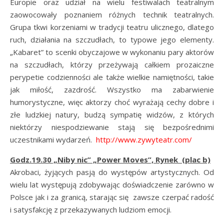
Europie oraz udział na wielu festiwalach teatralnym
zaowocowały poznaniem różnych technik teatralnych.
Grupa tkwi korzeniami w tradycji teatru ulicznego, dlatego
ruch, działania na szczudłach, to typowe jego elementy.
„Kabaret” to scenki obyczajowe w wykonaniu pary aktorów
na szczudłach, którzy przeżywają całkiem prozaiczne
perypetie codzienności ale także wielkie namiętności, takie
jak miłość, zazdrość. Wszystko ma zabarwienie
humorystyczne, więc aktorzy choć wyrażają cechy dobre i
złe ludzkiej natury, budzą sympatię widzów, z których
niektórzy niespodziewanie stają się bezpośrednimi
uczestnikami wydarzeń.
http://www.zywyteatr.com/
Godz.19.30 „Niby nic” „Power Moves”, Rynek (plac b)
Akrobaci, żyjących pasją do występów artystycznych. Od
wielu lat występują zdobywając doświadczenie zarówno w
Polsce jak i za granicą, starając się zawsze czerpać radość
i satysfakcję z przekazywanych ludziom emocji.