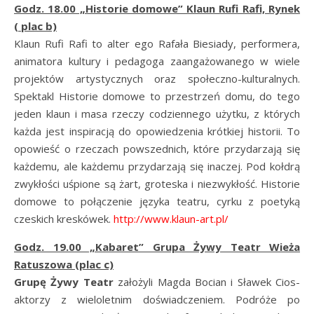
Godz. 18.00 „Historie domowe” Klaun Rufi Rafi, Rynek
( plac b)
Klaun Rufi Rafi to alter ego Rafała Biesiady, performera,
animatora kultury i pedagoga zaangażowanego w wiele
projektów artystycznych oraz społeczno-kulturalnych.
Spektakl Historie domowe to przestrzeń domu, do tego
jeden klaun i masa rzeczy codziennego użytku, z których
każda jest inspiracją do opowiedzenia krótkiej historii. To
opowieść o rzeczach powszednich, które przydarzają się
każdemu, ale każdemu przydarzają się inaczej. Pod kołdrą
zwykłości uśpione są żart, groteska i niezwykłość. Historie
domowe to połączenie języka teatru, cyrku z poetyką
czeskich kreskówek.
http://www.klaun-art.pl/
Godz. 19.00 „Kabaret” Grupa Żywy Teatr Wieża
Ratuszowa (plac c)
Grupę Żywy Teatr
założyli Magda Bocian i Sławek Cios-
aktorzy z wieloletnim doświadczeniem. Podróże po