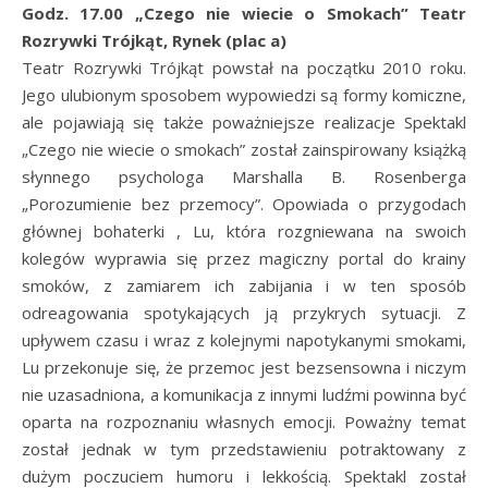
Godz. 17.00 „Czego nie wiecie o Smokach” Teatr
Rozrywki Trójkąt, Rynek (plac a)
Teatr Rozrywki Trójkąt powstał na początku 2010 roku.
Jego ulubionym sposobem wypowiedzi są formy komiczne,
ale pojawiają się także poważniejsze realizacje Spektakl
„Czego nie wiecie o smokach” został zainspirowany książką
słynnego psychologa Marshalla B. Rosenberga
„Porozumienie bez przemocy”. Opowiada o przygodach
głównej bohaterki , Lu, która rozgniewana na swoich
kolegów wyprawia się przez magiczny portal do krainy
smoków, z zamiarem ich zabijania i w ten sposób
odreagowania spotykających ją przykrych sytuacji. Z
upływem czasu i wraz z kolejnymi napotykanymi smokami,
Lu przekonuje się, że przemoc jest bezsensowna i niczym
nie uzasadniona, a komunikacja z innymi ludźmi powinna być
oparta na rozpoznaniu własnych emocji. Poważny temat
został jednak w tym przedstawieniu potraktowany z
dużym poczuciem humoru i lekkością. Spektakl został