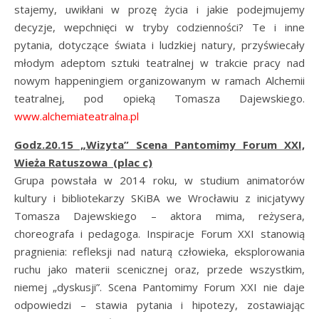
stajemy, uwikłani w prozę życia i jakie podejmujemy
decyzje, wepchnięci w tryby codzienności? Te i inne
pytania, dotyczące świata i ludzkiej natury, przyświecały
młodym adeptom sztuki teatralnej w trakcie pracy nad
nowym happeningiem organizowanym w ramach Alchemii
teatralnej, pod opieką Tomasza Dajewskiego.
www.alchemiateatralna.pl
Godz.20.15 „Wizyta” Scena Pantomimy Forum XXI,
Wieża Ratuszowa (plac c)
Grupa powstała w 2014 roku, w studium animatorów
kultury i bibliotekarzy SKiBA we Wrocławiu z inicjatywy
Tomasza Dajewskiego – aktora mima, reżysera,
choreografa i pedagoga. Inspiracje Forum XXI stanowią
pragnienia: refleksji nad naturą człowieka, eksplorowania
ruchu jako materii scenicznej oraz, przede wszystkim,
niemej „dyskusji”. Scena Pantomimy Forum XXI nie daje
odpowiedzi – stawia pytania i hipotezy, zostawiając