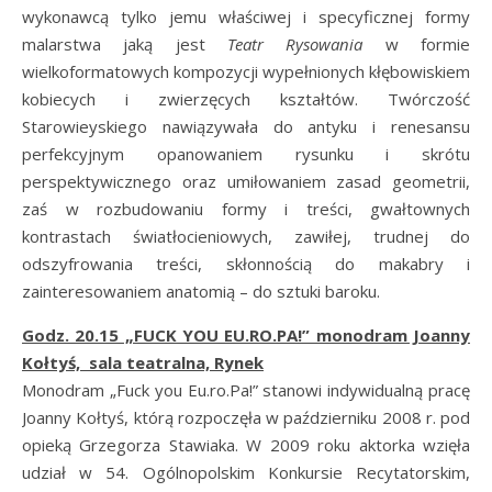
wykonawcą tylko jemu właściwej i specyficznej formy
malarstwa jaką jest
Teatr Rysowania
w formie
wielkoformatowych kompozycji wypełnionych kłębowiskiem
kobiecych i zwierzęcych kształtów. Twórczość
Starowieyskiego nawiązywała do antyku i renesansu
perfekcyjnym opanowaniem rysunku i skrótu
perspektywicznego oraz umiłowaniem zasad geometrii,
zaś w rozbudowaniu formy i treści, gwałtownych
kontrastach światłocieniowych, zawiłej, trudnej do
odszyfrowania treści, skłonnością do makabry i
zainteresowaniem anatomią – do sztuki baroku.
Godz. 20.15 „FUCK YOU EU.RO.PA!” monodram Joanny
Kołtyś, sala teatralna, Rynek
Monodram „Fuck you Eu.ro.Pa!” stanowi indywidualną pracę
Joanny Kołtyś, którą rozpoczęła w październiku 2008 r. pod
opieką Grzegorza Stawiaka. W 2009 roku aktorka wzięła
udział w 54. Ogólnopolskim Konkursie Recytatorskim,