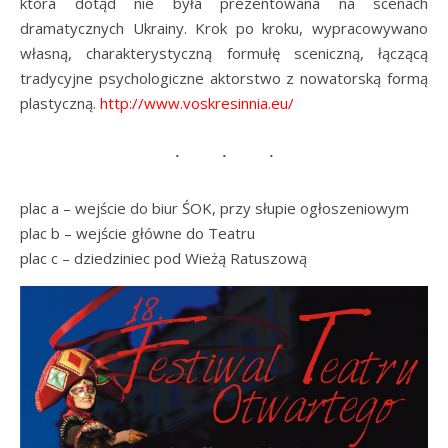
która dotąd nie była prezentowana na scenach
dramatycznych Ukrainy. Krok po kroku, wypracowywano
własną, charakterystyczną formułę sceniczną, łączącą
tradycyjne psychologiczne aktorstwo z nowatorską formą
plastyczną.
http://www.voskresinnia.eu/
plac a – wejście do biur ŚOK, przy słupie ogłoszeniowym
plac b – wejście główne do Teatru
plac c – dziedziniec pod Wieżą Ratuszową