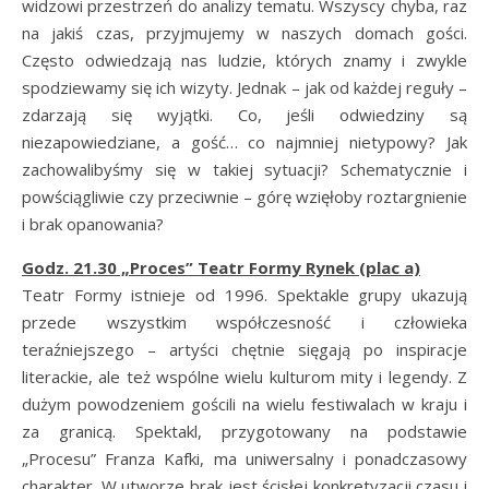
widzowi przestrzeń do analizy tematu. Wszyscy chyba, raz
na jakiś czas, przyjmujemy w naszych domach gości.
Często odwiedzają nas ludzie, których znamy i zwykle
spodziewamy się ich wizyty. Jednak – jak od każdej reguły –
zdarzają się wyjątki. Co, jeśli odwiedziny są
niezapowiedziane, a gość… co najmniej nietypowy? Jak
zachowalibyśmy się w takiej sytuacji? Schematycznie i
powściągliwie czy przeciwnie – górę wzięłoby roztargnienie
i brak opanowania?
Godz. 21.30 „Proces” Teatr Formy Rynek (plac a)
Teatr Formy istnieje od 1996. Spektakle grupy ukazują
przede wszystkim współczesność i człowieka
teraźniejszego – artyści chętnie sięgają po inspiracje
literackie, ale też wspólne wielu kulturom mity i legendy. Z
dużym powodzeniem gościli na wielu festiwalach w kraju i
za granicą. Spektakl, przygotowany na podstawie
„Procesu” Franza Kafki, ma uniwersalny i ponadczasowy
charakter. W utworze brak jest ścisłej konkretyzacji czasu i