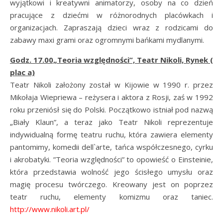
wyjątkowi i kreatywni animatorzy, osoby na co dzień
pracujące z dziećmi w różnorodnych placówkach i
organizacjach. Zapraszają dzieci wraz z rodzicami do
zabawy maxi grami oraz ogromnymi bańkami mydlanymi.
Godz. 17.00„Teoria względności”, Teatr Nikoli, Rynek (
plac a)
Teatr Nikoli założony został w Kijowie w 1990 r. przez
Mikołaja Wiepriewa – reżysera i aktora z Rosji, zaś w 1992
roku przeniósł się do Polski. Początkowo istniał pod nazwą
„Biały Klaun”, a teraz jako Teatr Nikoli reprezentuje
indywidualną formę teatru ruchu, która zawiera elementy
pantomimy, komedii dell`arte, tańca współczesnego, cyrku
i akrobatyki. ”Teoria względności” to opowieść o Einsteinie,
która przedstawia wolność jego ścisłego umysłu oraz
magię procesu twórczego. Kreowany jest on poprzez
teatr ruchu, elementy komizmu oraz taniec.
http://www.nikoli.art.pl/