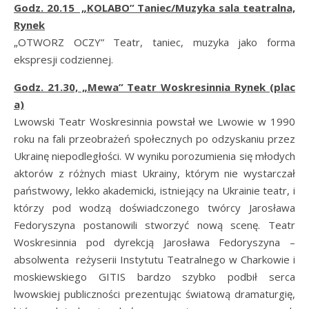
Godz. 20.15 „KOLABO” Taniec/Muzyka sala teatralna,
Rynek
„OTWORZ OCZY” Teatr, taniec, muzyka jako forma
ekspresji codziennej.
Godz. 21.30, „Mewa” Teatr Woskresinnia Rynek (plac
a)
Lwowski Teatr Woskresinnia powstał we Lwowie w 1990
roku na fali przeobrażeń społecznych po odzyskaniu przez
Ukrainę niepodległości. W wyniku porozumienia się młodych
aktorów z różnych miast Ukrainy, którym nie wystarczał
państwowy, lekko akademicki, istniejący na Ukrainie teatr, i
którzy pod wodzą doświadczonego twórcy Jarosława
Fedoryszyna postanowili stworzyć nową scenę. Teatr
Woskresinnia pod dyrekcją Jarosława Fedoryszyna –
absolwenta reżyserii Instytutu Teatralnego w Charkowie i
moskiewskiego GITIS bardzo szybko podbił serca
lwowskiej publiczności prezentując światową dramaturgię,