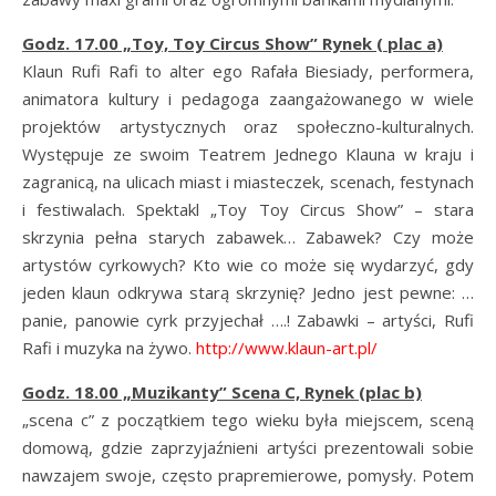
Godz. 17.00 „Toy, Toy Circus Show” Rynek ( plac a)
Klaun Rufi Rafi to alter ego Rafała Biesiady, performera,
animatora kultury i pedagoga zaangażowanego w wiele
projektów artystycznych oraz społeczno-kulturalnych.
Występuje ze swoim Teatrem Jednego Klauna w kraju i
zagranicą, na ulicach miast i miasteczek, scenach, festynach
i festiwalach. Spektakl „Toy Toy Circus Show” – stara
skrzynia pełna starych zabawek… Zabawek? Czy może
artystów cyrkowych? Kto wie co może się wydarzyć, gdy
jeden klaun odkrywa starą skrzynię? Jedno jest pewne: …
panie, panowie cyrk przyjechał ….! Zabawki – artyści, Rufi
Rafi i muzyka na żywo.
http://www.klaun-art.pl/
Godz. 18.00 „Muzikanty” Scena C, Rynek (plac b)
„scena c” z początkiem tego wieku była miejscem, sceną
domową, gdzie zaprzyjaźnieni artyści prezentowali sobie
nawzajem swoje, często prapremierowe, pomysły. Potem