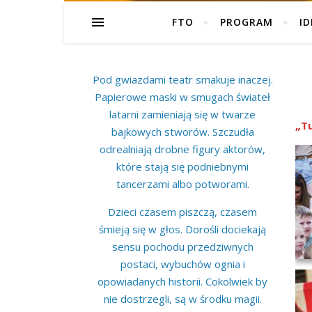
FTO
PROGRAM
ID
Pod gwiazdami teatr smakuje inaczej.
Papierowe maski w smugach świateł
latarni zamieniają się w twarze
„Tu
bajkowych stworów. Szczudła
odrealniają drobne figury aktorów,
które stają się podniebnymi
tancerzami albo potworami.
Dzieci czasem piszczą, czasem
śmieją się w głos. Dorośli dociekają
sensu pochodu przedziwnych
postaci, wybuchów ognia i
opowiadanych historii. Cokolwiek by
nie dostrzegli, są w środku magii.