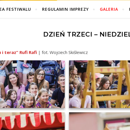
EA FESTIWALU
REGULAMIN IMPREZY
GALERIA
DZIEŃ TRZECI – NIEDZIEL
 i teraz” Rufi Rafi
| fot. Wojciech Skiślewicz