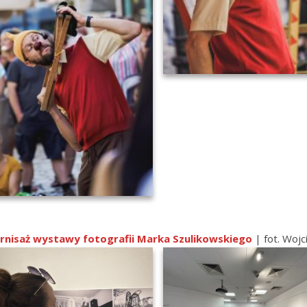
rnisaż wystawy fotografii Marka Szulikowskiego
| fot. Wojc