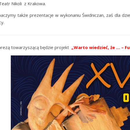
Teatr Nikoli z Krakowa.
aczymy także prezentacje w wykonaniu Świdniczan, zaś dla dzi
y.
rezą towarzyszącą będzie projekt
„Warto wiedzieć, że … – F