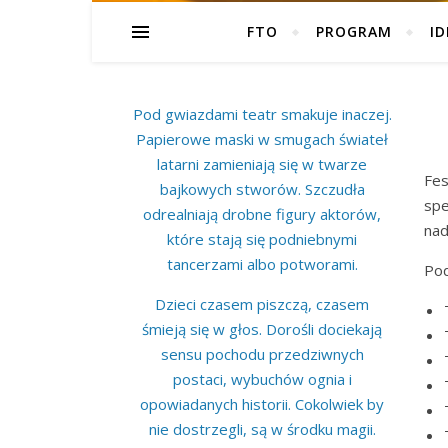
FTO
PROGRAM
ID
Pod gwiazdami teatr smakuje inaczej.
Papierowe maski w smugach świateł
latarni zamieniają się w twarze
Fes
bajkowych stworów. Szczudła
spe
odrealniają drobne figury aktorów,
nad
które stają się podniebnymi
tancerzami albo potworami.
Pod
Dzieci czasem piszczą, czasem
śmieją się w głos. Dorośli dociekają
sensu pochodu przedziwnych
postaci, wybuchów ognia i
opowiadanych historii. Cokolwiek by
nie dostrzegli, są w środku magii.