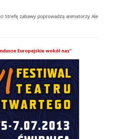
eci Strefę zabawy poprowadzą animatorzy Ale
undusze Europejskie wokół nas”