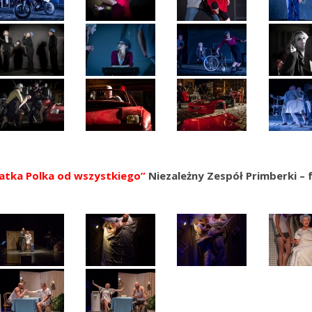
atka Polka od wszystkiego”
Niezależny Zespół Primberki – 