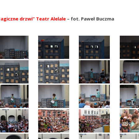
agiczne drzwi” Teatr Alelale
– fot. Paweł Buczma