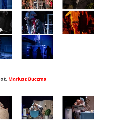
fot.
Mariusz Buczma