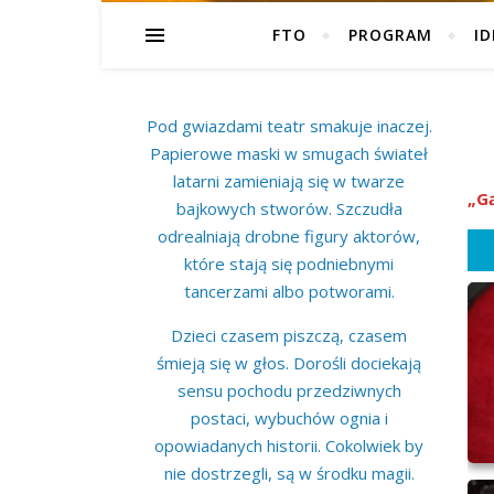
FTO
PROGRAM
ID
Pod gwiazdami teatr smakuje inaczej.
Papierowe maski w smugach świateł
latarni zamieniają się w twarze
„Gą
bajkowych stworów. Szczudła
odrealniają drobne figury aktorów,
które stają się podniebnymi
tancerzami albo potworami.
Dzieci czasem piszczą, czasem
śmieją się w głos. Dorośli dociekają
sensu pochodu przedziwnych
postaci, wybuchów ognia i
opowiadanych historii. Cokolwiek by
nie dostrzegli, są w środku magii.