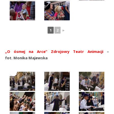
1
2
►
„O ósmej na Arce” Zdrojowy Teatr Anima
cji
–
fot. Monika Majewska