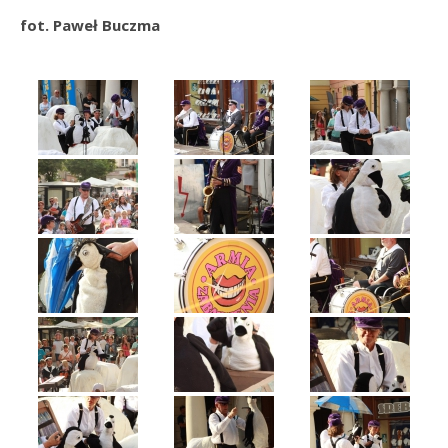
fot. Paweł Buczma