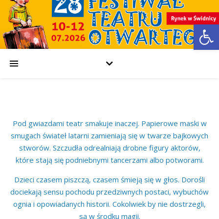
Open
Pod gwiazdami teatr smakuje inaczej. Papierowe maski w
smugach świateł latarni zamieniają się w twarze bajkowych
stworów. Szczudła odrealniają drobne figury aktorów,
które stają się podniebnymi tancerzami albo potworami.
Dzieci czasem piszczą, czasem śmieją się w głos. Dorośli
dociekają sensu pochodu przedziwnych postaci, wybuchów
ognia i opowiadanych historii. Cokolwiek by nie dostrzegli,
są w środku magii.