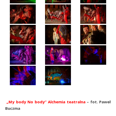
„My body No body” Alchemia teatralna
– fot. Paweł
Buczma