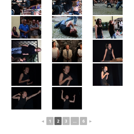
◄
1
2
3
...
6
►