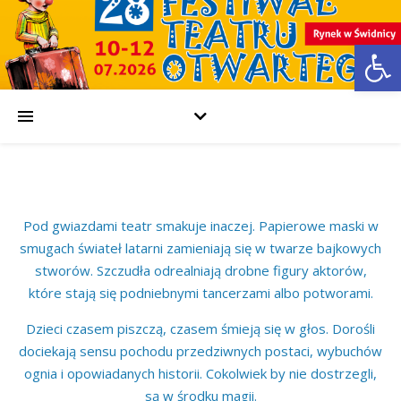
Open
Pod gwiazdami teatr smakuje inaczej. Papierowe maski w
smugach świateł latarni zamieniają się w twarze bajkowych
stworów. Szczudła odrealniają drobne figury aktorów,
które stają się podniebnymi tancerzami albo potworami.
Dzieci czasem piszczą, czasem śmieją się w głos. Dorośli
dociekają sensu pochodu przedziwnych postaci, wybuchów
ognia i opowiadanych historii. Cokolwiek by nie dostrzegli,
są w środku magii.