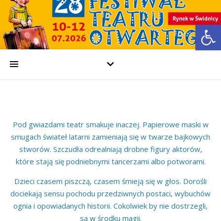
Open
Pod gwiazdami teatr smakuje inaczej. Papierowe maski w
smugach świateł latarni zamieniają się w twarze bajkowych
stworów. Szczudła odrealniają drobne figury aktorów,
które stają się podniebnymi tancerzami albo potworami.
Dzieci czasem piszczą, czasem śmieją się w głos. Dorośli
dociekają sensu pochodu przedziwnych postaci, wybuchów
ognia i opowiadanych historii. Cokolwiek by nie dostrzegli,
są w środku magii.