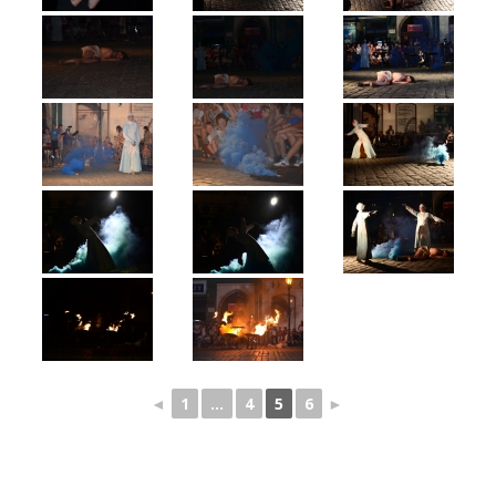
◄
1
...
4
5
6
►